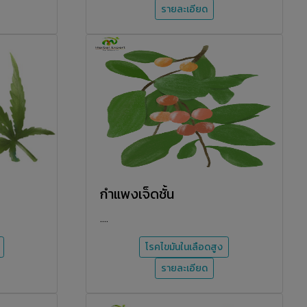
รายละเอียด
กำแพงเจ็ดชั้น
....
โรคไขมันในเลือดสูง
รายละเอียด