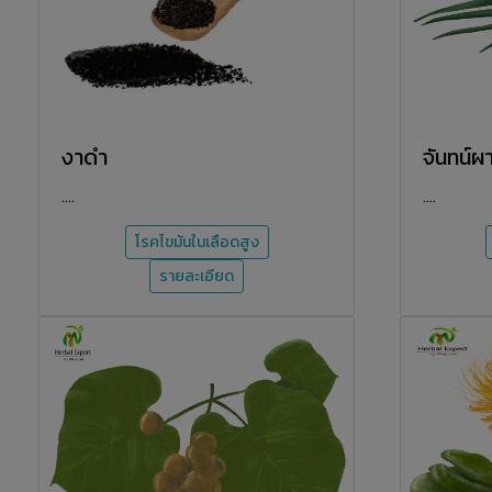
งาดำ
จันทน์ผ
....
....
โรคไขมันในเลือดสูง
รายละเอียด