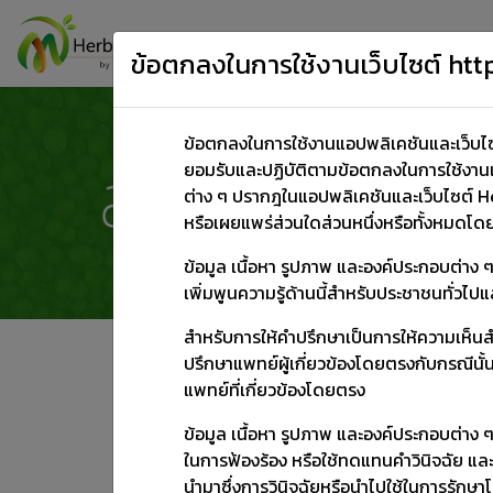
Home
ผลิตภัณฑ์สุขภาพ
ข้อตกลงในการใช้งานเว็บไซต์ h
ข้อตกลงในการใช้งานแอปพลิเคชันและเว็บไซต
ยอมรับและปฏิบัติตามข้อตกลงในการใช้งานแ
ต่าง ๆ ปรากฎในแอปพลิเคชันและเว็บไซต์ He
หรือเผยแพร่ส่วนใดส่วนหนึ่งหรือทั้งหมดโด
ข้อมูล เนื้อหา รูปภาพ และองค์ประกอบต่าง 
เพิ่มพูนความรู้ด้านนี้สำหรับประชาชนทั่วไ
สำหรับการให้คำปรึกษาเป็นการให้ความเห็นสำห
ข้อควรระวัง
ปรึกษาแพทย์ผู้เกี่ยวข้องโดยตรงกับกรณีน
แพทย์ที่เกี่ยวข้องโดยตรง
อันตรกิริยา
สตรีมีครรภ์
เด็ก
คนชรา
โรคตับ
ข้อมูล เนื้อหา รูปภาพ และองค์ประกอบต่าง ๆ 
ข้อบ่งใช้
ในการฟ้องร้อง หรือใช้ทดแทนคำวินิจฉัย และ
นำมาซึ่งการวินิจฉัยหรือนำไปใช้ในการรักษาโ
โรคความดัน
โรคเบาหวาน
โรคไขมันในเลือดสูง