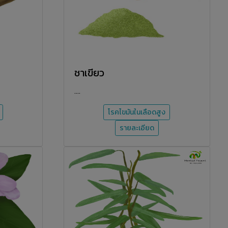
ชาเขียว
....
โรคไขมันในเลือดสูง
รายละเอียด