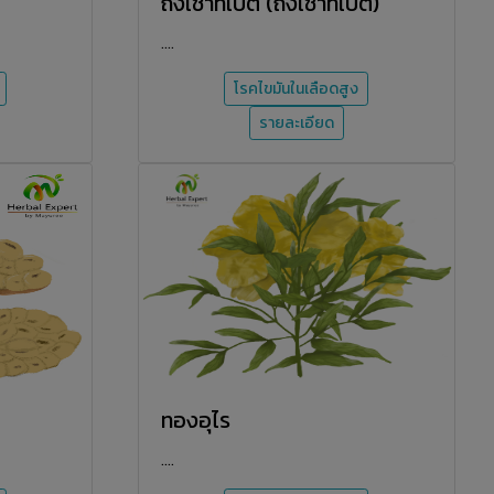
ถั่งเช่าทิเบต (ถังเช่าทิเบต)
....
โรคไขมันในเลือดสูง
รายละเอียด
ทองอุไร
....