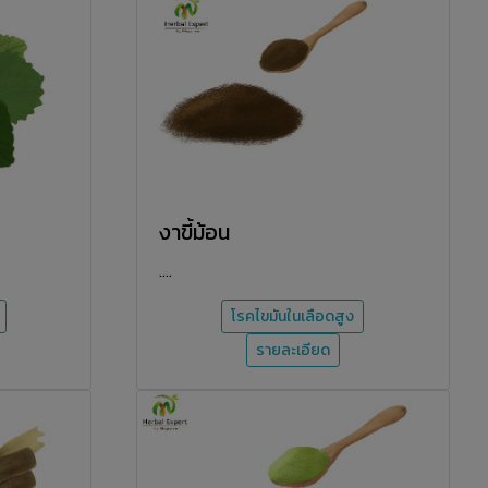
งาขี้ม้อน
....
โรคไขมันในเลือดสูง
รายละเอียด