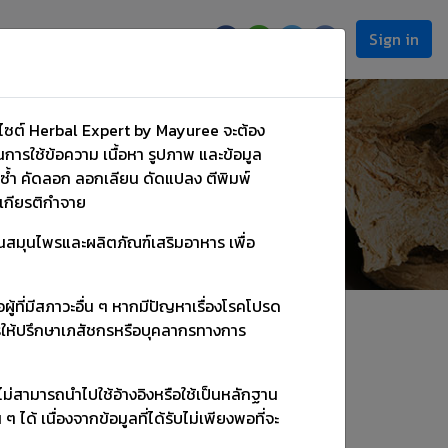
Sign in
scription
็บไซต์ Herbal Expert by Mayuree จะต้อง
ารใช้ข้อความ เนื้อหา รูปภาพ และข้อมูล
ำซ้ำ คัดลอก ลอกเลียน ดัดแปลง ตีพิมพ์
งเกียรติกำจาย
้านสมุนไพรและผลิตภัณฑ์เสริมอาหาร เพื่อ
ู้ที่มีสภาวะอื่น ๆ หากมีปัญหาเรื่องโรคโปรด
ารให้ปรึกษาเภสัชกรหรือบุคลากรทางการ
ปรึกษา อ.มยุรี
 ไม่สามารถนำไปใช้อ้างอิงหรือใช้เป็นหลักฐาน
้ เนื่องจากข้อมูลที่ได้รับไม่เพียงพอที่จะ
พทางเพศ
ช่วยให้นอนหลับ
เพิ่มความจำ
สมุนไพรทั้งหมด