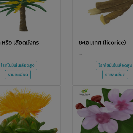
า หรือ เลือดมังกร
ชะเอมเทศ (licorice)
....
โรคไขมันในเลือดสูง
โรคไขมันในเลือดสูง
รายละเอียด
รายละเอียด