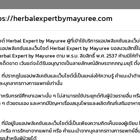
คลังช้อมูล
รายงาน ADR
ตรวจสอบผลิตภัณฑ์
About us
Contact us
Sub
ttps://herbalexpertbymayuree.com
์ Herbal Expert by Mayuree ผู้ที่เข้าใช้บริการแอปพลิเคชันและเว
อปพลิเคชันและเว็บไซต์ Herbal Expert by Mayuree ขอสงวนสิทธิ์ในก
rbal Expert by Mayuree ตาม พ.ร.บ. ลิขสิทธิ์ พ.ศ. 2537 ห้ามมิให้ท
ยเด็ดขาด เว้นแต่จะได้รับอนุญาตเป็นลายลักษณ์อักษรจากภญ.มยุรี ตั้
ๆ ที่ปรากฎในแอปพลิเคชันและเว็บไซต์นี้เป็นแหล่งให้ความรู้ คำแนะนำด
ปและบุคลากรทางการแพทย์เท่านั้น
รับกรณีศึกษาเฉพาะนั้น ๆ ไม่สามารถใช้ประยุกต์กับผู้ป่วยรายอื่น หรือผ
ั้น ๆ ด้วยตนเอง และหากมีปัญหาเรื่องสมุนไพรและผลิตภัณฑ์เสริมอาห
โรคไต
โรคหัวใจ
โรคภูมิแพ้
หญิงให้นมบุตร
สมุนไพรทั้งหมด
ที่มีอยู่ในแอปพลิเคชันและเว็บไซต์นี้เป็นเพียงความคิดเห็นของผู้เขียน
/หรือ การรักษาจากแพทย์ หรือ คำแนะนำจากบุคลากรทางการแพทย์อื่น ๆ ได
รคสำหรับผู้ป่วยได้
โรคหัวใจ
โรคตับ
โรคไต
ลดน้ำหนัก
โรคมะเร็ง
โควิด-19
เพิ่มสมรรถภา